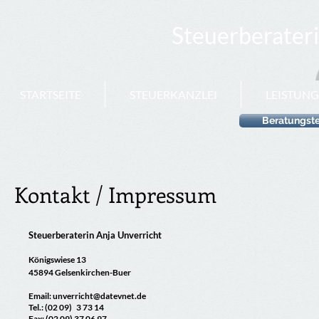
Steuerberaterin An
STARTSEITE
STEUERKANZLEI
LEISTUN
Beratungste
Kontakt / Impressum
Steuerberaterin Anja Unverricht
Königswiese 13
45894 Gelsenkirchen-Buer
Email:
unverricht@datevnet.de
Tel.: (02 09) 3 73 14
Fax: (02 09) 37 06 97