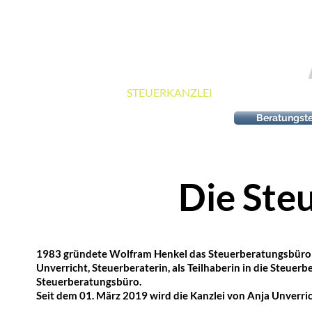
Steuerberaterin An
STARTSEITE
STEUERKANZLEI
LEISTUN
Beratungste
Die Ste
1983 gründete Wolfram Henkel das Steuerberatungsbüro W
Unverricht, Steuerberaterin, als Teilhaberin in die Steuerb
Steuerberatungsbüro.
Seit dem 01. März 2019 wird die Kanzlei von Anja Unverric